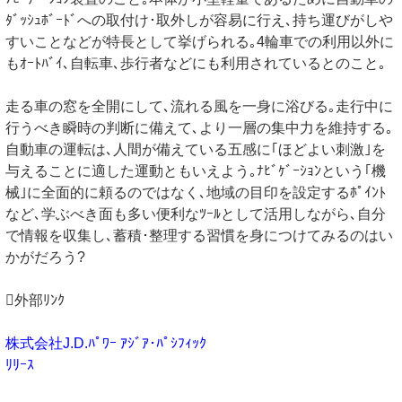
ﾀﾞｯｼｭﾎﾞｰﾄﾞへの取付け･取外しが容易に行え､持ち運びがしや
すいことなどが特長として挙げられる｡4輪車での利用以外に
もｵｰﾄﾊﾞｲ､自転車､歩行者などにも利用されているとのこと｡
走る車の窓を全開にして､流れる風を一身に浴びる｡走行中に
行うべき瞬時の判断に備えて､より一層の集中力を維持する｡
自動車の運転は､人間が備えている五感に｢ほどよい刺激｣を
与えることに適した運動ともいえよう｡ﾅﾋﾞｹﾞｰｼｮﾝという｢機
械｣に全面的に頼るのではなく､地域の目印を設定するﾎﾟｲﾝﾄ
など､学ぶべき面も多い便利なﾂｰﾙとして活用しながら､自分
で情報を収集し､蓄積･整理する習慣を身につけてみるのはい
かがだろう?
外部ﾘﾝｸ
株式会社J.D.ﾊﾟﾜｰ ｱｼﾞｱ･ﾊﾟｼﾌｨｯｸ
ﾘﾘｰｽ