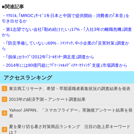
■関連記事
・ﾏｸﾛﾐﾙ､｢MROC｣ｻｰﾋﾞｽを日本と中国で提供開始 - 消費者の｢本音｣を
引き出せるか
・第1志望でない会社｢勤め続けたい｣17% - ｢入社3年の離職危機｣調査
から
・｢防災準備していない｣69% - ｼﾏﾝﾃｯｸ､中小企業の｢災害対策｣調査か
ら
・｢損保｣がﾄｯﾌﾟ!2012年｢ｺｰﾙｾﾝﾀｰ満足度｣調査から
・2014年には80億円超に?｢ｿｰｼｬﾙﾒﾃﾞｨｱﾏｰｹﾃｨﾝｸﾞ支援｣市場調査から
アクセスランキング
東京商工リサーチ、希望・早期退職者募集状況の調査結果を発表
1
2013年の経済予測～アンケート調査結果
2
Yahoo! JAPAN、「スマホフライデー」実施後アンケート結果を発
3
表
夏を乗り切る暑さ対策商品ランキング 注目の急上昇キーワード
4
は？