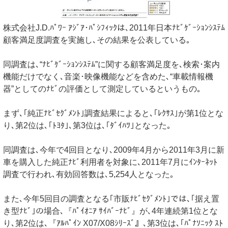
株式会社J.D.ﾊﾟﾜｰ ｱｼﾞｱ･ﾊﾟｼﾌｨｯｸは､2011年日本ﾅﾋﾞｹﾞｰｼｮﾝｼｽﾃﾑ
顧客満足度調査を実施し､その結果を公表している｡
同調査は､“ﾅﾋﾞｹﾞｰｼｮﾝｼｽﾃﾑ”に関する顧客満足度を､検索･案内
機能だけでなく､音楽･映像機能などを含めた､“車載情報機
器”としてのﾅﾋﾞの評価として測定しているというもの｡
まず､｢純正ﾅﾋﾞｾｸﾞﾒﾝﾄ｣調査結果によると､｢ﾚｸｻｽ｣が第1位とな
り､第2位は､｢ﾄﾖﾀ｣､第3位は､｢ﾀﾞｲﾊﾂ｣となった｡
同調査は､今年で4回目となり､2009年4月から2011年3月に新
車を購入した純正ﾅﾋﾞ利用者を対象に､2011年7月にｲﾝﾀｰﾈｯﾄ
調査で行われ､有効回答数は､5,254人となった｡
また､今年5回目の調査となる｢市販ﾅﾋﾞｾｸﾞﾒﾝﾄ｣では､｢据え置
き型ﾅﾋﾞ｣の場合､『ﾊﾟｲｵﾆｱ ｻｲﾊﾞｰﾅﾋﾞ』が､4年連続第1位とな
り､第2位は､『ｱﾙﾊﾟｲﾝ X07/X08ｼﾘｰｽﾞ』､第3位は､｢ﾊﾟﾅｿﾆｯｸ ｽﾄ