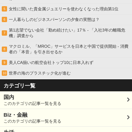
女性に聞いた貴金属ジュエリーを使わなくなった理由第1位
5
一人暮らしのビジネスパーソンの夕食の実態は？
6
第1志望でない会社「勤め続けたい」17％ - 「入社3年の離職危
7
機」調査から
マクロミル、「MROC」サービスを日本と中国で提供開始 - 消費
8
者の「本音」を引き出せるか
美人CA揃いの航空会社トップ10に日本入れず
9
世界の海のプラスチック化が進む
10
カテゴリ一覧
国内
このカテゴリの記事一覧を見る
Biz・金融
このカテゴリの記事一覧を見る