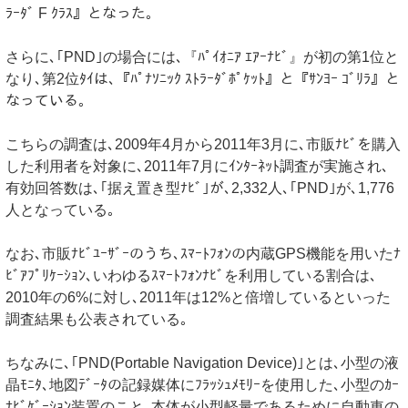
ﾗｰﾀﾞ F ｸﾗｽ』となった｡
さらに､｢PND｣の場合には､『ﾊﾟｲｵﾆｱ ｴｱｰﾅﾋﾞ』が初の第1位と
なり､第2位ﾀｲは､『ﾊﾟﾅｿﾆｯｸ ｽﾄﾗｰﾀﾞﾎﾟｹｯﾄ』と『ｻﾝﾖｰ ｺﾞﾘﾗ』と
なっている｡
こちらの調査は､2009年4月から2011年3月に､市販ﾅﾋﾞを購入
した利用者を対象に､2011年7月にｲﾝﾀｰﾈｯﾄ調査が実施され､
有効回答数は､｢据え置き型ﾅﾋﾞ｣が､2,332人､｢PND｣が､1,776
人となっている｡
なお､市販ﾅﾋﾞﾕｰｻﾞｰのうち､ｽﾏｰﾄﾌｫﾝの内蔵GPS機能を用いたﾅ
ﾋﾞｱﾌﾟﾘｹｰｼｮﾝ､いわゆるｽﾏｰﾄﾌｫﾝﾅﾋﾞを利用している割合は､
2010年の6%に対し､2011年は12%と倍増しているといった
調査結果も公表されている｡
ちなみに､｢PND(Portable Navigation Device)｣とは､小型の液
晶ﾓﾆﾀ､地図ﾃﾞｰﾀの記録媒体にﾌﾗｯｼｭﾒﾓﾘｰを使用した､小型のｶｰ
ﾅﾋﾞｹﾞｰｼｮﾝ装置のこと｡本体が小型軽量であるために自動車の