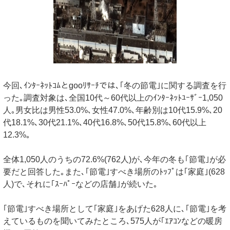
今回､ｲﾝﾀｰﾈｯﾄｺﾑとgooﾘｻｰﾁでは､｢冬の節電｣に関する調査を行
った｡調査対象は､全国10代～60代以上のｲﾝﾀｰﾈｯﾄﾕｰｻﾞｰ1,050
人｡男女比は男性53.0%､女性47.0%､年齢別は10代15.9%､20
代18.1%､30代21.1%､40代16.8%､50代15.8%､60代以上
12.3%｡
全体1,050人のうちの72.6%(762人)が､今年の冬も｢節電｣が必
要だと回答した｡また､｢節電｣すべき場所のﾄｯﾌﾟは｢家庭｣(628
人)で､それに｢ｽｰﾊﾟｰなどの店舗｣が続いた｡
｢節電｣すべき場所として｢家庭｣をあげた628人に､｢節電｣を考
えているものを聞いてみたところ､575人が｢ｴｱｺﾝなどの暖房