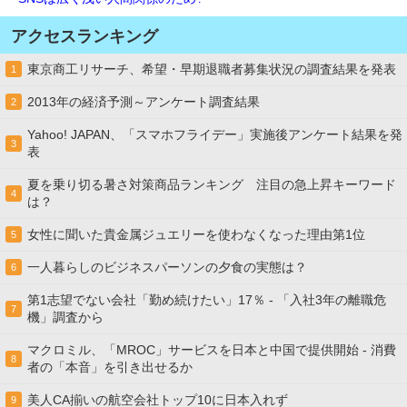
アクセスランキング
東京商工リサーチ、希望・早期退職者募集状況の調査結果を発表
1
2013年の経済予測～アンケート調査結果
2
Yahoo! JAPAN、「スマホフライデー」実施後アンケート結果を発
3
表
夏を乗り切る暑さ対策商品ランキング 注目の急上昇キーワード
4
は？
女性に聞いた貴金属ジュエリーを使わなくなった理由第1位
5
一人暮らしのビジネスパーソンの夕食の実態は？
6
第1志望でない会社「勤め続けたい」17％ - 「入社3年の離職危
7
機」調査から
マクロミル、「MROC」サービスを日本と中国で提供開始 - 消費
8
者の「本音」を引き出せるか
美人CA揃いの航空会社トップ10に日本入れず
9