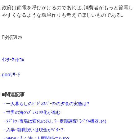
政府は節電を呼びかけるのであれば､消費者がもっと節電し
やすくなるような環境作りも考えてほしいものである｡
外部ﾘﾝｸ
ｲﾝﾀｰﾈｯﾄｺﾑ
gooﾘｻｰﾁ
■関連記事
・一人暮らしのﾋﾞｼﾞﾈｽﾊﾟｰｿﾝの夕食の実態は?
・世界の海のﾌﾟﾗｽﾁｯｸ化が進む
・ﾀﾌﾞﾚｯﾄ市場は変化の兆し?─定期調査｢ﾓﾊﾞｲﾙ機器｣(4)
・入学･就職祝いは現金がﾍﾞﾀｰ?
・SNSは広く浅い人間関係のため?