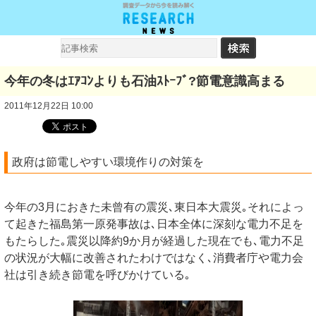
今年の冬はｴｱｺﾝよりも石油ｽﾄｰﾌﾞ?節電意識高まる
2011年12月22日 10:00
政府は節電しやすい環境作りの対策を
今年の3月におきた未曾有の震災､東日本大震災｡それによっ
て起きた福島第一原発事故は､日本全体に深刻な電力不足を
もたらした｡震災以降約9か月が経過した現在でも､電力不足
の状況が大幅に改善されたわけではなく､消費者庁や電力会
社は引き続き節電を呼びかけている｡