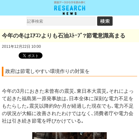
今年の冬はｴｱｺﾝよりも石油ｽﾄｰﾌﾞ?節電意識高まる
2011年12月22日 10:00
政府は節電しやすい環境作りの対策を
今年の3月におきた未曾有の震災､東日本大震災｡それによっ
て起きた福島第一原発事故は､日本全体に深刻な電力不足を
もたらした｡震災以降約9か月が経過した現在でも､電力不足
の状況が大幅に改善されたわけではなく､消費者庁や電力会
社は引き続き節電を呼びかけている｡