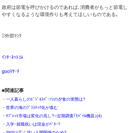
政府は節電を呼びかけるのであれば､消費者がもっと節電し
やすくなるような環境作りも考えてほしいものである｡
外部ﾘﾝｸ
ｲﾝﾀｰﾈｯﾄｺﾑ
gooﾘｻｰﾁ
■関連記事
・一人暮らしのﾋﾞｼﾞﾈｽﾊﾟｰｿﾝの夕食の実態は?
・世界の海のﾌﾟﾗｽﾁｯｸ化が進む
・ﾀﾌﾞﾚｯﾄ市場は変化の兆し?─定期調査｢ﾓﾊﾞｲﾙ機器｣(4)
・入学･就職祝いは現金がﾍﾞﾀｰ?
・SNSは広く浅い人間関係のため?