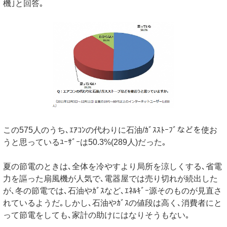
機｣と回答｡
この575人のうち､ｴｱｺﾝの代わりに石油/ｶﾞｽｽﾄｰﾌﾞなどを使お
うと思っているﾕｰｻﾞｰは50.3%(289人)だった｡
夏の節電のときは､全体を冷やすより局所を涼しくする､省電
力を謳った扇風機が人気で､電器屋では売り切れが続出した
が､冬の節電では､石油やｶﾞｽなど､ｴﾈﾙｷﾞｰ源そのものが見直さ
れているようだ｡しかし､石油やｶﾞｽの値段は高く､消費者にと
って節電をしても､家計の助けにはなりそうもない｡