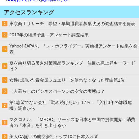
アクセスランキング
東京商工リサーチ、希望・早期退職者募集状況の調査結果を発表
1
2013年の経済予測～アンケート調査結果
2
Yahoo! JAPAN、「スマホフライデー」実施後アンケート結果を発
3
表
夏を乗り切る暑さ対策商品ランキング 注目の急上昇キーワード
4
は？
女性に聞いた貴金属ジュエリーを使わなくなった理由第1位
5
一人暮らしのビジネスパーソンの夕食の実態は？
6
第1志望でない会社「勤め続けたい」17％ - 「入社3年の離職危
7
機」調査から
マクロミル、「MROC」サービスを日本と中国で提供開始 - 消費
8
者の「本音」を引き出せるか
美人CA揃いの航空会社トップ10に日本入れず
9