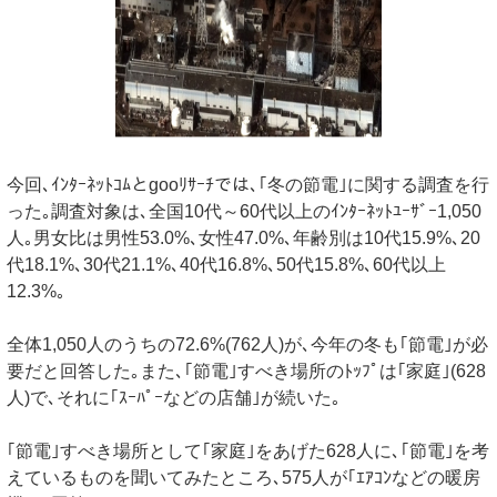
今回､ｲﾝﾀｰﾈｯﾄｺﾑとgooﾘｻｰﾁでは､｢冬の節電｣に関する調査を行
った｡調査対象は､全国10代～60代以上のｲﾝﾀｰﾈｯﾄﾕｰｻﾞｰ1,050
人｡男女比は男性53.0%､女性47.0%､年齢別は10代15.9%､20
代18.1%､30代21.1%､40代16.8%､50代15.8%､60代以上
12.3%｡
全体1,050人のうちの72.6%(762人)が､今年の冬も｢節電｣が必
要だと回答した｡また､｢節電｣すべき場所のﾄｯﾌﾟは｢家庭｣(628
人)で､それに｢ｽｰﾊﾟｰなどの店舗｣が続いた｡
｢節電｣すべき場所として｢家庭｣をあげた628人に､｢節電｣を考
えているものを聞いてみたところ､575人が｢ｴｱｺﾝなどの暖房