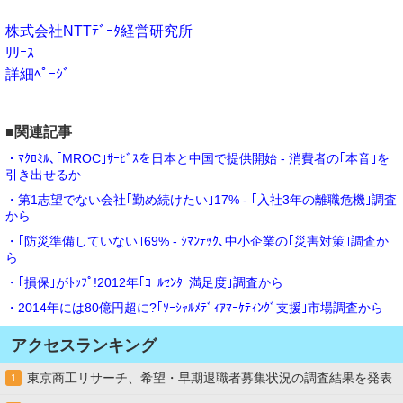
株式会社NTTﾃﾞｰﾀ経営研究所
ﾘﾘｰｽ
詳細ﾍﾟｰｼﾞ
■関連記事
・ﾏｸﾛﾐﾙ､｢MROC｣ｻｰﾋﾞｽを日本と中国で提供開始 - 消費者の｢本音｣を
引き出せるか
・第1志望でない会社｢勤め続けたい｣17% - ｢入社3年の離職危機｣調査
から
・｢防災準備していない｣69% - ｼﾏﾝﾃｯｸ､中小企業の｢災害対策｣調査か
ら
・｢損保｣がﾄｯﾌﾟ!2012年｢ｺｰﾙｾﾝﾀｰ満足度｣調査から
・2014年には80億円超に?｢ｿｰｼｬﾙﾒﾃﾞｨｱﾏｰｹﾃｨﾝｸﾞ支援｣市場調査から
アクセスランキング
東京商工リサーチ、希望・早期退職者募集状況の調査結果を発表
1