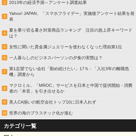
2013年の経済予測～アンケート調査結果
2
Yahoo! JAPAN、「スマホフライデー」実施後アンケート結果を発
3
表
夏を乗り切る暑さ対策商品ランキング 注目の急上昇キーワード
4
は？
女性に聞いた貴金属ジュエリーを使わなくなった理由第1位
5
一人暮らしのビジネスパーソンの夕食の実態は？
6
第1志望でない会社「勤め続けたい」17％ - 「入社3年の離職危
7
機」調査から
マクロミル、「MROC」サービスを日本と中国で提供開始 - 消費
8
者の「本音」を引き出せるか
美人CA揃いの航空会社トップ10に日本入れず
9
世界の海のプラスチック化が進む
10
カテゴリ一覧