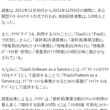
調査は､2011年11月30日から2011年12月6日の期間に､非公
開型ｲﾝﾀｰﾈｯﾄｱﾝｹｰﾄ方式で行われ､有効回答者数は､1,006人と
なった｡
また､ｸﾗｳﾄﾞｻｰﾋﾞｽを､利用するｼｽﾃﾑごとに､｢SaaS｣と｢PaaS｣
で区別し､さらに､｢基幹系(共通業務)｣､｢基幹系(事業活動)｣､
｢情報系(社内向け･ｵﾌｨｽ業務)｣､｢情報系(社外向け)｣､｢情報系
(ﾃﾞｰﾀ分析･管理)｣､｢基盤系(ｲﾝﾌﾗ関連)｣の6区分毎に集計がな
されている｡
ちなみに､｢SaaS:Software as a Service｣とは､ｱﾌﾟﾘｹｰｼｮﾝ(ｿﾌﾄｳ
ｴｱ)をｻｰﾋﾞｽとして提供することで､｢PaaS:Platform as a
Service｣は､ｱﾌﾟﾘｹｰｼｮﾝを稼働させるための基盤(ﾌﾟﾗｯﾄﾌｫｰﾑ)を
ｻｰﾋﾞｽとして提供すること｡
調査結果によると､ｸﾗｳﾄﾞは､｢基幹系(事業活動)ｼｽﾃﾑ｣の利用が
最も多く､｢期待する効果｣の問いには､｢ｺｽﾄ削減･可視化｣がﾄｯ