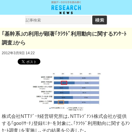
｢基幹系｣の利用が顕著｢ｸﾗｳﾄﾞ利用動向に関するｱﾝｹｰﾄ
調査｣から
2012年3月9日 14:22
株式会社NTTﾃﾞｰﾀ経営研究所は､NTTﾚｿﾞﾅﾝﾄ株式会社が提供
する｢gooﾘｻｰﾁ｣登録ﾓﾆﾀｰを対象に､｢ｸﾗｳﾄﾞ利用動向に関するｱﾝ
ｹｰﾄ調査｣を実施し､その結果を公表した｡