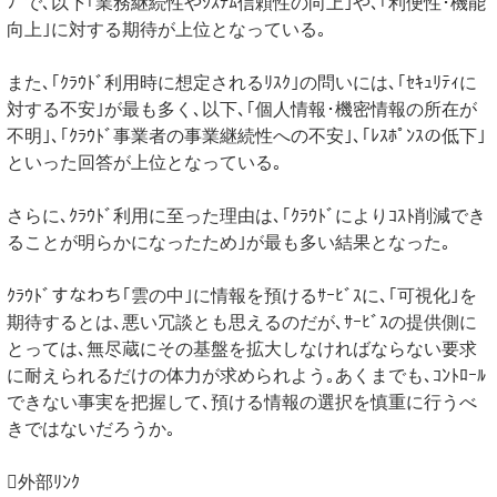
ﾌﾟで､以下｢業務継続性やｼｽﾃﾑ信頼性の向上｣や､｢利便性･機能
向上｣に対する期待が上位となっている｡
また､｢ｸﾗｳﾄﾞ利用時に想定されるﾘｽｸ｣の問いには､｢ｾｷｭﾘﾃｨに
対する不安｣が最も多く､以下､｢個人情報･機密情報の所在が
不明｣､｢ｸﾗｳﾄﾞ事業者の事業継続性への不安｣､｢ﾚｽﾎﾟﾝｽの低下｣
といった回答が上位となっている｡
さらに､ｸﾗｳﾄﾞ利用に至った理由は､｢ｸﾗｳﾄﾞによりｺｽﾄ削減でき
ることが明らかになったため｣が最も多い結果となった｡
ｸﾗｳﾄﾞすなわち｢雲の中｣に情報を預けるｻｰﾋﾞｽに､｢可視化｣を
期待するとは､悪い冗談とも思えるのだが､ｻｰﾋﾞｽの提供側に
とっては､無尽蔵にその基盤を拡大しなければならない要求
に耐えられるだけの体力が求められよう｡あくまでも､ｺﾝﾄﾛｰﾙ
できない事実を把握して､預ける情報の選択を慎重に行うべ
きではないだろうか｡
外部ﾘﾝｸ