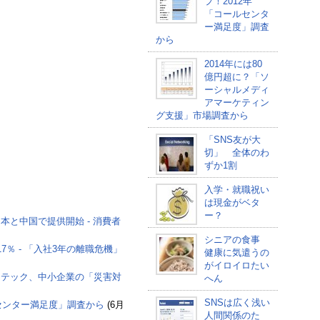
プ！2012年
「コールセンタ
ー満足度」調査
から
2014年には80
億円超に？「ソ
ーシャルメディ
アマーケティン
グ支援」市場調査から
「SNS友が大
切」 全体のわ
ずか1割
入学・就職祝い
は現金がベタ
ー？
本と中国で提供開始 - 消費者
シニアの食事
％ - 「入社3年の離職危機」
健康に気遣うの
がイロイロたい
マンテック、中小企業の「災害対
へん
SNSは広く浅い
ルセンター満足度」調査から
(6月
人間関係のた