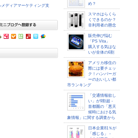
め？
ャルメディアマーケティング支
スマホはらくら
くできるのか？
非利用者の懸念
販売伸び悩む
「PS Vita」
購入する気はな
いが全体の6割
アメリカ移住の
際には要チェッ
ク！ハンバーガ
ーのおいしい都
市ランキング
「交通情報欲し
い」が9割超 -
首都圏の「悪天
候時における気
象情報」に関する調査から
日本企業81％が
「感じる」 -