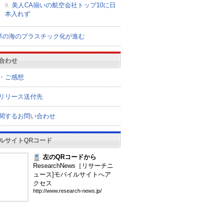
9.
美人CA揃いの航空会社トップ10に日
本入れず
界の海のプラスチック化が進む
合わせ
・ご感想
リリース送付先
関するお問い合わせ
ルサイトQRコード
左のQRコードから
ResearchNews［リサーチニ
ュース]モバイルサイトへア
クセス
htt
p:/
/ww
w.r
ese
arc
h-n
ews
.jp
/