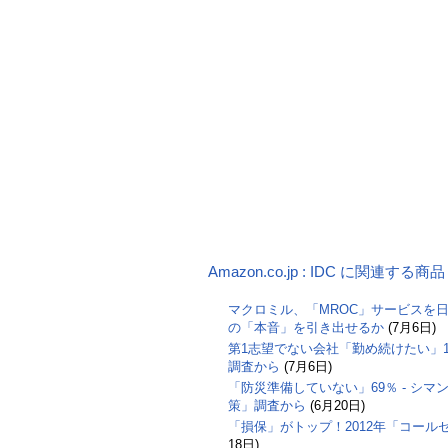
Amazon.co.jp : IDC に関連する商品
マクロミル、「MROC」サービスを日
の「本音」を引き出せるか
(7月6日)
第1志望でない会社「勤め続けたい」17
調査から
(7月6日)
「防災準備していない」69％ - シ
策」調査から
(6月20日)
「損保」がトップ！2012年「コー
18日)