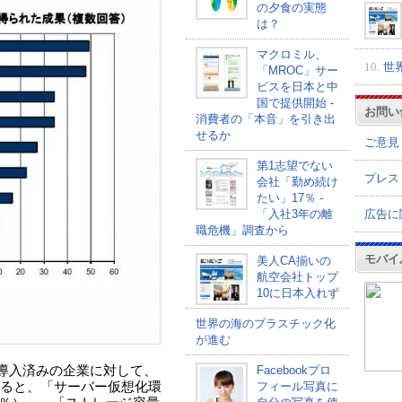
の夕食の実態
は？
マクロミル、
10.
世
「MROC」サー
ビスを日本と中
国で提供開始 -
お問い
消費者の「本音」を引き出
せるか
ご意見
第1志望でない
プレス
会社「勤め続け
たい」17％ -
広告に
「入社3年の離
職危機」調査から
モバイ
美人CA揃いの
航空会社トップ
10に日本入れず
世界の海のプラスチック化
が進む
を導入済みの企業に対して、
Facebookプロ
ると、「サーバー仮想化環
フィール写真に