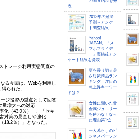
の調査結果を発
表
2013年の経済
予測～アンケー
ト調査結果
Yahoo!
JAPAN、「ス
マホフライデ
ー」実施後アン
ケート結果を発表
業のストレージ利用実態調査の
夏を乗り切る暑
さ対策商品ラン
キング 注目の
なる今回は、Webを利用し
急上昇キーワー
答を得られた。
ドは？
レージ投資の重点として回答
女性に聞いた貴
タ量増大への対応
金属ジュエリー
率化（43.0％）」、「セキ
を使わなくなっ
災害対策の見直しや強化
た理由第1位
（18.2％）」となった。
一人暮らしのビ
ジネスパーソン