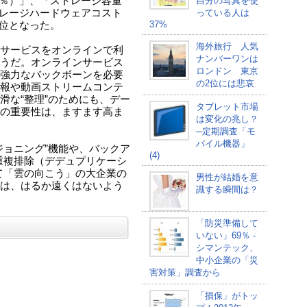
3％）」、「ストレージ容量
自分の写真を使
トレージハードウェアコスト
っている人は
37%
上位となった。
海外旅行 人気
bサービスをオンラインで利
ナンバーワンは
うだ。オンラインサービス
ロンドン 東京
強力なバックボーンを必要
の2位には悲哀
報や動画ストリームコンテ
滑な“整理”のためにも、デー
タブレット市場
の重要性は、ますます高ま
は変化の兆し？
─定期調査「モ
バイル機器」
ジョニング”機能や、バックア
(4)
重複排除（デデュプリケーシ
て「雲の向こう」の大企業の
男性が結婚を意
は、はるか遠くはないよう
識する瞬間は？
「防災準備して
いない」69％ -
シマンテック、
中小企業の「災
害対策」調査から
「損保」がトッ