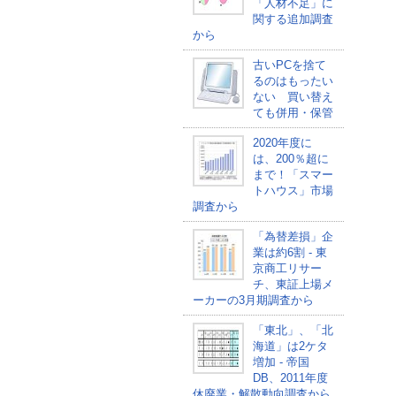
「人材不足」に
関する追加調査
から
古いPCを捨て
るのはもったい
ない 買い替え
ても併用・保管
2020年度に
は、200％超に
まで！「スマー
トハウス」市場
調査から
「為替差損」企
業は約6割 - 東
京商工リサー
チ、東証上場メ
ーカーの3月期調査から
「東北」、「北
海道」は2ケタ
増加 - 帝国
DB、2011年度
休廃業・解散動向調査から