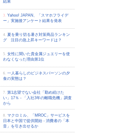
結果
3.
Yahoo! JAPAN、「スマホフライデ
ー」実施後アンケート結果を発表
4.
夏を乗り切る暑さ対策商品ランキン
グ 注目の急上昇キーワードは？
5.
女性に聞いた貴金属ジュエリーを使
わなくなった理由第1位
6.
一人暮らしのビジネスパーソンの夕
食の実態は？
7.
第1志望でない会社「勤め続けた
い」17％ - 「入社3年の離職危機」調査
から
8.
マクロミル、「MROC」サービスを
日本と中国で提供開始 - 消費者の「本
音」を引き出せるか