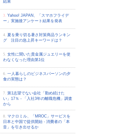
結果
3.
Yahoo! JAPAN、「スマホフライデ
ー」実施後アンケート結果を発表
4.
夏を乗り切る暑さ対策商品ランキン
グ 注目の急上昇キーワードは？
5.
女性に聞いた貴金属ジュエリーを使
わなくなった理由第1位
6.
一人暮らしのビジネスパーソンの夕
食の実態は？
7.
第1志望でない会社「勤め続けた
い」17％ - 「入社3年の離職危機」調査
から
8.
マクロミル、「MROC」サービスを
日本と中国で提供開始 - 消費者の「本
音」を引き出せるか