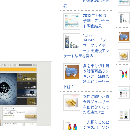
の調査結果を発
表
2013年の経済
予測～アンケー
ト調査結果
Yahoo!
JAPAN、「ス
マホフライデ
ー」実施後アン
ケート結果を発表
夏を乗り切る暑
さ対策商品ラン
キング 注目の
急上昇キーワー
ドは？
女性に聞いた貴
金属ジュエリー
を使わなくなっ
た理由第1位
一人暮らしのビ
ジネスパーソン