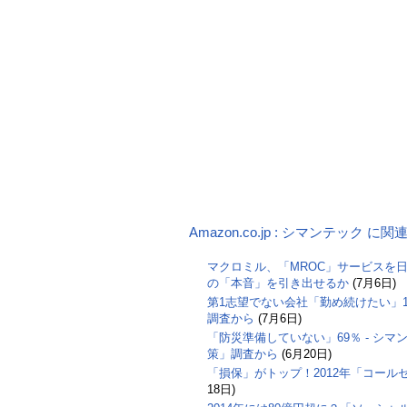
Amazon.co.jp : シマンテック に
マクロミル、「MROC」サービスを日
の「本音」を引き出せるか
(7月6日)
第1志望でない会社「勤め続けたい」17
調査から
(7月6日)
「防災準備していない」69％ - シ
策」調査から
(6月20日)
「損保」がトップ！2012年「コー
18日)