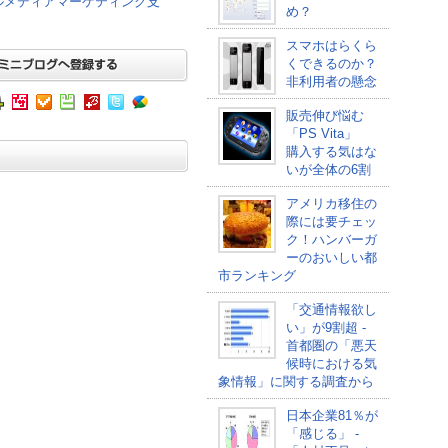
ャルメディアマーケティング支
め？
スマホはらくら
くできるのか？
非利用者の懸念
販売伸び悩む
「PS Vita」
購入する気はな
いが全体の6割
アメリカ移住の
際には要チェッ
ク！ハンバーガ
ーのおいしい都
市ランキング
「交通情報欲し
い」が9割超 -
首都圏の「悪天
候時における気
象情報」に関する調査から
日本企業81％が
「感じる」 -