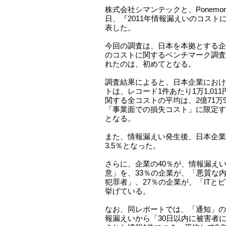
株式会社シマンテックと、PonemonIns
日、『2011年情報漏えいのコスト
表した。
今回の調査は、日本を本拠とする企
のコストに関するベンチマーク調査
れたのは、初めてとなる。
調査結果によると、日本企業におけ
トは、レコード1件あたり1万1,011
関する全コストの平均は、2億71万9
「事業面での損失コスト」に限定すると
となる。
また、情報漏えい発生後、日本企業
3.5％となった。
さらに、企業の40％が、情報漏え
意」を、33％の企業が、「悪質な
犯罪者」、27％の企業が、「ITと
挙げている。
なお、同レポートでは、「通知」の
報漏えいから「30日以内に被害者