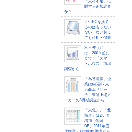
「人材不足」に
関する追加調査
から
古いPCを捨て
るのはもったい
ない 買い替え
ても併用・保管
2020年度に
は、200％超に
まで！「スマー
トハウス」市場
調査から
「為替差損」企
業は約6割 - 東
京商工リサー
チ、東証上場メ
ーカーの3月期調査から
「東北」、「北
海道」は2ケタ
増加 - 帝国
DB、2011年度
休廃業・解散動向調査から