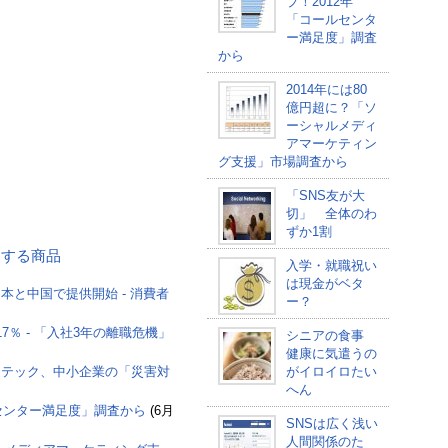
プ！2012年
「コールセンタ
ー満足度」調査
から
2014年には80
億円超に？「ソ
ーシャルメディ
アマーケティン
グ支援」市場調査から
「SNS友が大
切」 全体のわ
ずか1割
関連する商品
入学・就職祝い
は現金がベタ
本と中国で提供開始 - 消費者
ー？
％ - 「入社3年の離職危機」
シニアの食事
健康に気遣うの
マンテック、中小企業の「災害対
がイロイロたい
へん
ルセンター満足度」調査から
(6月
SNSは広く浅い
人間関係のた