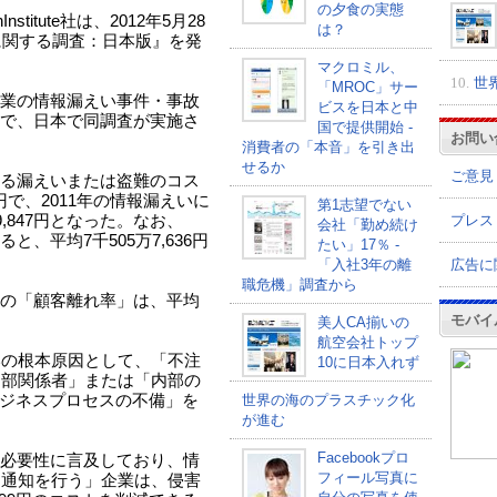
の夕食の実態
titute社は、2012年5月28
は？
に関する調査：日本版』を発
マクロミル、
10.
世
「MROC」サー
業の情報漏えい事件・事故
ビスを日本と中
で、日本で同調査が実施さ
国で提供開始 -
お問い
消費者の「本音」を引き出
せるか
ご意見
る漏えいまたは盗難のコス
円で、2011年の情報漏えいに
第1志望でない
プレス
,847円となった。なお、
会社「勤め続け
、平均7千505万7,636円
たい」17％ -
広告に
「入社3年の離
職危機」調査から
の「顧客離れ率」は、平均
モバイ
美人CA揃いの
航空会社トップ
いの根本原因として、「不注
10に日本入れず
内部関係者」または「内部の
ビジネスプロセスの不備」を
世界の海のプラスチック化
が進む
Facebookプロ
必要性に言及しており、情
フィール写真に
に通知を行う」企業は、侵害