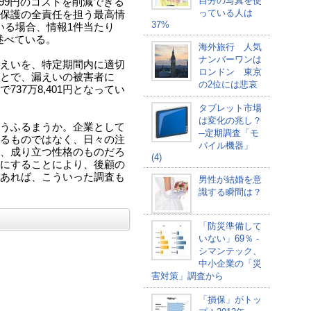
自分の写真を使
999円のコストを削減できる
っている人は
保護の全責任を担う最高情
37%
いる場合、情報1件当たり
と述べている。
海外旅行 人気
ナンバーワンは
えいを、特定期間内に適切
ロンドン 東京
とで、漏えいの被害者に
の2位には悲哀
37万8,401円となってい
タブレット市場
は変化の兆し？
うふるまうか。企業として
─定期調査「モ
るものではなく、日々の注
バイル機器」
、成り立つ性格のものだろ
(4)
にすることにより、後顧の
あれば、こういった調査も
男性が結婚を意
識する瞬間は？
「防災準備して
いない」69％ -
シマンテック、
中小企業の「災
害対策」調査から
「損保」がトッ