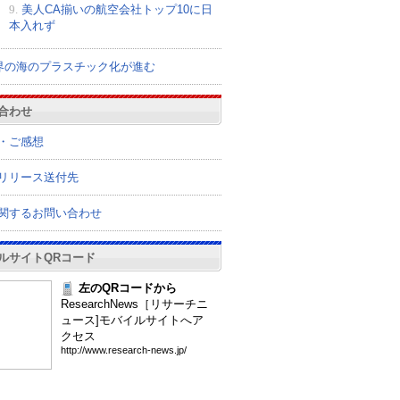
9.
美人CA揃いの航空会社トップ10に日
本入れず
界の海のプラスチック化が進む
合わせ
・ご感想
リリース送付先
関するお問い合わせ
ルサイトQRコード
左のQRコードから
ResearchNews［リサーチニ
ュース]モバイルサイトへア
クセス
htt
p:/
/ww
w.r
ese
arc
h-n
ews
.jp
/