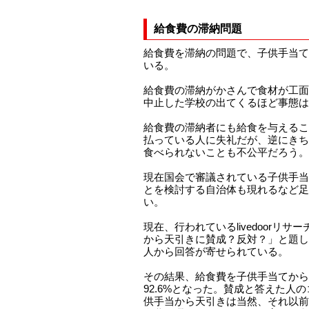
給食費の滞納問題
給食費を滞納の問題で、子供手当て
いる。
給食費の滞納がかさんで食材が工面
中止した学校の出てくるほど事態は
給食費の滞納者にも給食を与えるこ
払っている人に失礼だが、逆にきち
食べられないことも不公平だろう。
現在国会で審議されている子供手当
とを検討する自治体も現れるなど足
い。
現在、行われているlivedoorリ
から天引きに賛成？反対？」と題した
人から回答が寄せられている。
その結果、給食費を子供手当てから
92.6%となった。賛成と答えた人
供手当から天引きは当然、それ以前