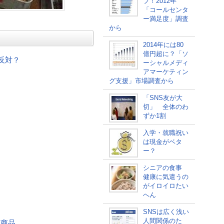
プ！2012年
「コールセンタ
ー満足度」調査
から
2014年には80
億円超に？「ソ
反対？
ーシャルメディ
アマーケティン
グ支援」市場調査から
「SNS友が大
切」 全体のわ
ずか1割
入学・就職祝い
は現金がベタ
ー？
シニアの食事
健康に気遣うの
がイロイロたい
へん
SNSは広く浅い
人間関係のた
する商品