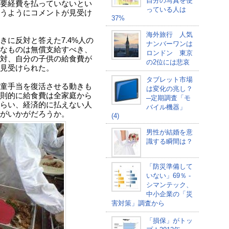
自分の写真を使
要経費を払っていないとい
っている人は
うようにコメントが見受け
37%
海外旅行 人気
に反対と答えた7.4%人の
ナンバーワンは
なものは無償支給すべき、
ロンドン 東京
対、自分の子供の給食費が
の2位には悲哀
見受けられた。
タブレット市場
童手当を復活させる動きも
は変化の兆し？
則的に給食費は全家庭から
─定期調査「モ
らい、経済的に払えない人
バイル機器」
がいかがだろうか。
(4)
男性が結婚を意
識する瞬間は？
「防災準備して
いない」69％ -
シマンテック、
中小企業の「災
害対策」調査から
「損保」がトッ