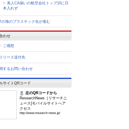
9.
美人CA揃いの航空会社トップ10に日
本入れず
界の海のプラスチック化が進む
合わせ
・ご感想
リリース送付先
関するお問い合わせ
ルサイトQRコード
左のQRコードから
ResearchNews［リサーチニ
ュース]モバイルサイトへア
クセス
htt
p:/
/ww
w.r
ese
arc
h-n
ews
.jp
/