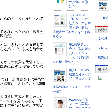
の夕食の実態
は？
マクロミル、
10.
世
からの天引きが検討されて
「MROC」サー
ビスを日本と中
国で提供開始 -
お問い
できなかったため、給食を
消費者の「本音」を引き出
深刻だ。
せるか
ご意見
とは、きちんと給食費を支
第1志望でない
プレス
んと払っている人も給食が
会社「勤め続け
たい」17％ -
広告に
「入社3年の離
てから給食費を天引するこ
職危機」調査から
並みは必ずしも揃っていな
モバイ
美人CA揃いの
航空会社トップ
10に日本入れず
サーチでは「給食費を子供手当て
調査が行われており1,996
世界の海のプラスチック化
が進む
天引きに賛成と答えた人が
Facebookプロ
のコメントを見てみると、子
フィール写真に
に子供手当に反対、学校給