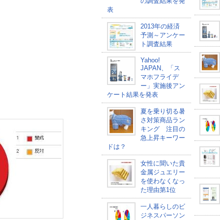
の調査結果を発
表
2013年の経済
予測～アンケー
ト調査結果
Yahoo!
JAPAN、「ス
マホフライデ
ー」実施後アン
ケート結果を発表
夏を乗り切る暑
さ対策商品ラン
キング 注目の
急上昇キーワー
ドは？
女性に聞いた貴
金属ジュエリー
を使わなくなっ
た理由第1位
一人暮らしのビ
ジネスパーソン