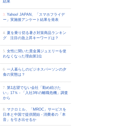
結果
3.
Yahoo! JAPAN、「スマホフライデ
ー」実施後アンケート結果を発表
4.
夏を乗り切る暑さ対策商品ランキン
グ 注目の急上昇キーワードは？
5.
女性に聞いた貴金属ジュエリーを使
わなくなった理由第1位
6.
一人暮らしのビジネスパーソンの夕
食の実態は？
7.
第1志望でない会社「勤め続けた
い」17％ - 「入社3年の離職危機」調査
から
8.
マクロミル、「MROC」サービスを
日本と中国で提供開始 - 消費者の「本
音」を引き出せるか