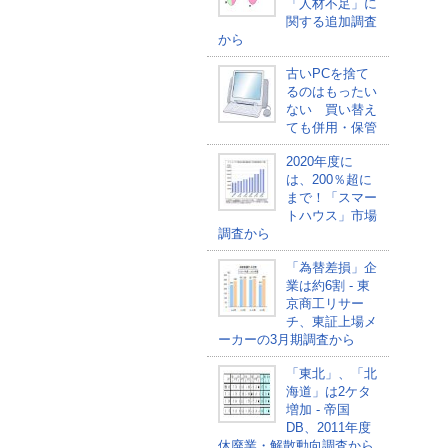
「人材不足」に
関する追加調査
から
古いPCを捨て
るのはもったい
ない 買い替え
ても併用・保管
2020年度に
は、200％超に
まで！「スマー
トハウス」市場
調査から
「為替差損」企
業は約6割 - 東
京商工リサー
チ、東証上場メ
ーカーの3月期調査から
「東北」、「北
海道」は2ケタ
増加 - 帝国
DB、2011年度
休廃業・解散動向調査から