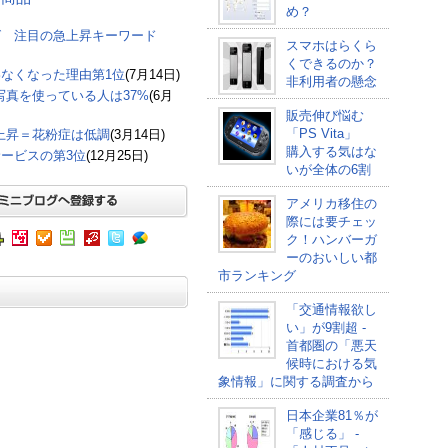
め？
グ 注目の急上昇キーワード
スマホはらくら
くできるのか？
なくなった理由第1位
(7月14日)
非利用者の懸念
の写真を使っている人は37%
(6月
販売伸び悩む
「PS Vita」
上昇＝花粉症は低調
(3月14日)
購入する気はな
ービスの第3位
(12月25日)
いが全体の6割
アメリカ移住の
際には要チェッ
ク！ハンバーガ
ーのおいしい都
市ランキング
「交通情報欲し
い」が9割超 -
首都圏の「悪天
候時における気
象情報」に関する調査から
日本企業81％が
「感じる」 -