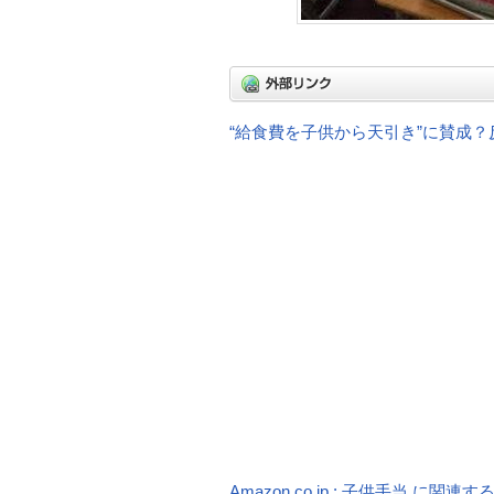
“給食費を子供から天引き”に賛成？
Amazon.co.jp : 子供手当 に関連