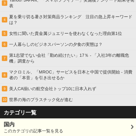
Yahoo! JAPAN、「スマホフライデー」実施後アンケート結果を発
3
表
夏を乗り切る暑さ対策商品ランキング 注目の急上昇キーワード
4
は？
女性に聞いた貴金属ジュエリーを使わなくなった理由第1位
5
一人暮らしのビジネスパーソンの夕食の実態は？
6
第1志望でない会社「勤め続けたい」17％ - 「入社3年の離職危
7
機」調査から
マクロミル、「MROC」サービスを日本と中国で提供開始 - 消費
8
者の「本音」を引き出せるか
美人CA揃いの航空会社トップ10に日本入れず
9
世界の海のプラスチック化が進む
10
カテゴリ一覧
国内
このカテゴリの記事一覧を見る