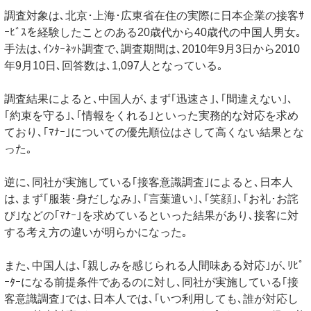
調査対象は､北京･上海･広東省在住の実際に日本企業の接客ｻ
ｰﾋﾞｽを経験したことのある20歳代から40歳代の中国人男女｡
手法は､ｲﾝﾀｰﾈｯﾄ調査で､調査期間は､2010年9月3日から2010
年9月10日､回答数は､1,097人となっている｡
調査結果によると､中国人が､まず｢迅速さ｣､｢間違えない｣､
｢約束を守る｣､｢情報をくれる｣といった実務的な対応を求め
ており､｢ﾏﾅｰ｣についての優先順位はさして高くない結果とな
った｡
逆に､同社が実施している｢接客意識調査｣によると､日本人
は､まず｢服装･身だしなみ｣､｢言葉遣い｣､｢笑顔｣､｢お礼･お詫
び｣などの｢ﾏﾅｰ｣を求めているといった結果があり､接客に対
する考え方の違いが明らかになった｡
また､中国人は､｢親しみを感じられる人間味ある対応｣が､ﾘﾋﾟ
ｰﾀｰになる前提条件であるのに対し､同社が実施している｢接
客意識調査｣では､日本人では､｢いつ利用しても､誰が対応し