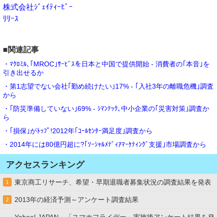
株式会社ｼﾞｪｲﾃｨｰﾋﾞｰ
ﾘﾘｰｽ
■関連記事
・ﾏｸﾛﾐﾙ､｢MROC｣ｻｰﾋﾞｽを日本と中国で提供開始 - 消費者の｢本音｣を
引き出せるか
・第1志望でない会社｢勤め続けたい｣17% - ｢入社3年の離職危機｣調査
から
・｢防災準備していない｣69% - ｼﾏﾝﾃｯｸ､中小企業の｢災害対策｣調査か
ら
・｢損保｣がﾄｯﾌﾟ!2012年｢ｺｰﾙｾﾝﾀｰ満足度｣調査から
・2014年には80億円超に?｢ｿｰｼｬﾙﾒﾃﾞｨｱﾏｰｹﾃｨﾝｸﾞ支援｣市場調査から
アクセスランキング
東京商工リサーチ、希望・早期退職者募集状況の調査結果を発表
1
2013年の経済予測～アンケート調査結果
2