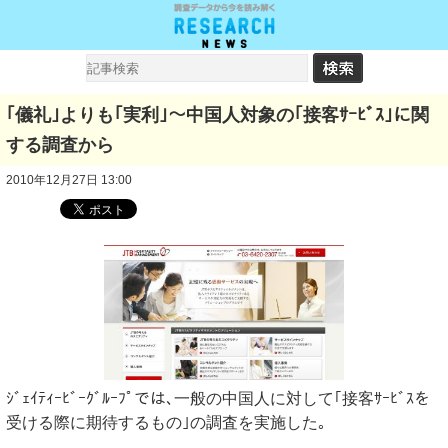
｢儀礼｣よりも｢実利｣～中国人対象の｢接客ｻｰﾋﾞｽ｣に関
する調査から
2010年12月27日 13:00
ｼﾞｪｲﾃｨｰﾋﾞｰｸﾞﾙｰﾌﾟでは､一般の中国人に対して｢接客ｻｰﾋﾞｽを
受ける際に期待するもの｣の調査を実施した｡