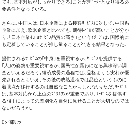
ても､基本対応がしっかりできる｣ことがﾘﾋﾟｰﾀｰとなり得る必
要条件となっている｡
さらに､中国人は､日本企業による接客ｻｰﾋﾞｽに対して､中国系
企業に加え､欧米企業と比べても､期待ﾚﾍﾞﾙが高いことが分か
り､｢日本企業ｲｺｰﾙｻｰﾋﾞｽ品質の高さ｣というｲﾒｰｼﾞは､国際的に
も定着していることが推し量ることができる結果となった｡
提供されるｻｰﾋﾞｽの｢中身｣を重視するか､ｻｰﾋﾞｽを提供する
｢人｣の姿勢を重要視するか､国民性が露わになる興味深い調
査といえるだろう｡経済成長の過程では､品格よりも実利が優
先されるともいえ､その後の成熟過程では品位というものに
着眼点が移行するのは自然なことかもしれない｡ただ､ｻｰﾋﾞｽ
は､基本対応から上位のﾌﾟﾗｽﾜﾝが重要であり､ｻｰﾋﾞｽを提供す
る相手によっての差別化を自然に見せることが大切なのでは
ないだろうか｡
外部ﾘﾝｸ