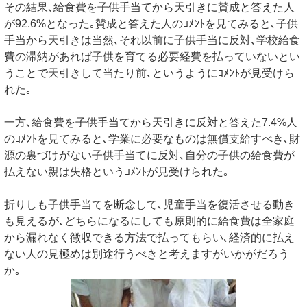
その結果､給食費を子供手当てから天引きに賛成と答えた人
が92.6%となった｡賛成と答えた人のｺﾒﾝﾄを見てみると､子供
手当から天引きは当然､それ以前に子供手当に反対､学校給食
費の滞納があれば子供を育てる必要経費を払っていないとい
うことで天引きして当たり前､というようにｺﾒﾝﾄが見受けら
れた｡
一方､給食費を子供手当てから天引きに反対と答えた7.4%人
のｺﾒﾝﾄを見てみると､学業に必要なものは無償支給すべき､財
源の裏づけがない子供手当てに反対､自分の子供の給食費が
払えない親は失格というｺﾒﾝﾄが見受けられた｡
折りしも子供手当てを断念して､児童手当を復活させる動き
も見えるが､どちらになるにしても原則的に給食費は全家庭
から漏れなく徴収できる方法で払ってもらい､経済的に払え
ない人の見極めは別途行うべきと考えますがいかがだろう
か｡