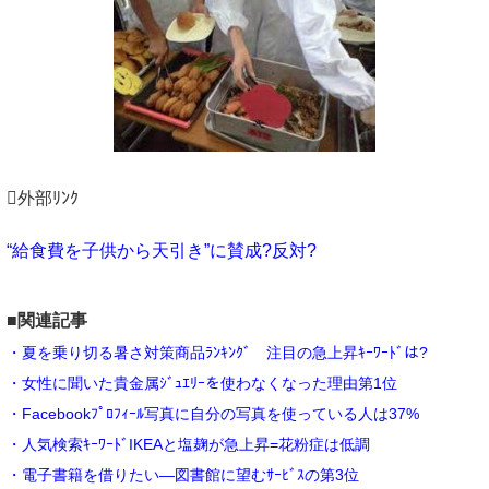
外部ﾘﾝｸ
“給食費を子供から天引き”に賛成?反対?
■関連記事
・夏を乗り切る暑さ対策商品ﾗﾝｷﾝｸﾞ 注目の急上昇ｷｰﾜｰﾄﾞは?
・女性に聞いた貴金属ｼﾞｭｴﾘｰを使わなくなった理由第1位
・Facebookﾌﾟﾛﾌｨｰﾙ写真に自分の写真を使っている人は37%
・人気検索ｷｰﾜｰﾄﾞIKEAと塩麹が急上昇=花粉症は低調
・電子書籍を借りたい―図書館に望むｻｰﾋﾞｽの第3位