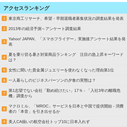
アクセスランキング
東京商工リサーチ、希望・早期退職者募集状況の調査結果を発表
1
2013年の経済予測～アンケート調査結果
2
Yahoo! JAPAN、「スマホフライデー」実施後アンケート結果を発
3
表
夏を乗り切る暑さ対策商品ランキング 注目の急上昇キーワード
4
は？
女性に聞いた貴金属ジュエリーを使わなくなった理由第1位
5
一人暮らしのビジネスパーソンの夕食の実態は？
6
第1志望でない会社「勤め続けたい」17％ - 「入社3年の離職危
7
機」調査から
マクロミル、「MROC」サービスを日本と中国で提供開始 - 消費
8
者の「本音」を引き出せるか
美人CA揃いの航空会社トップ10に日本入れず
9