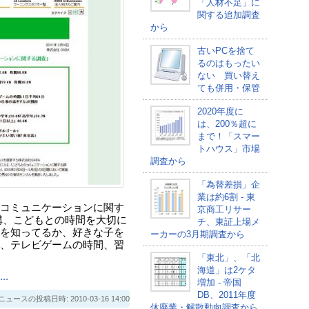
「人材不足」に
関する追加調査
から
古いPCを捨て
るのはもったい
ない 買い替え
ても併用・保管
2020年度に
は、200％超に
まで！「スマー
トハウス」市場
調査から
「為替差損」企
業は約6割 - 東
コミュニケーションに関す
京商工リサー
構、こどもとの時間を大切に
チ、東証上場メ
を知ってるか、好きな子を
ーカーの3月期調査から
、テレビゲームの時間、習
「東北」、「北
海道」は2ケタ
.
増加 - 帝国
DB、2011年度
スの投稿日時: 2010-03-16 14:00
休廃業・解散動向調査から