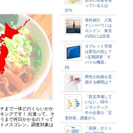
自分の写真を使
っている人は
37%
海外旅行 人気
ナンバーワンは
ロンドン 東京
の2位には悲哀
タブレット市場
は変化の兆し？
─定期調査「モ
バイル機器」
(4)
男性が結婚を意
識する瞬間は？
「防災準備して
いない」69％ -
シマンテック、
チまで一体どのくらいかか
中小企業の「災
キングです！ 出逢って、そ
害対策」調査から
うまで何日かかるの？って
トメスゴレン。調査対象は
「損保」がトッ