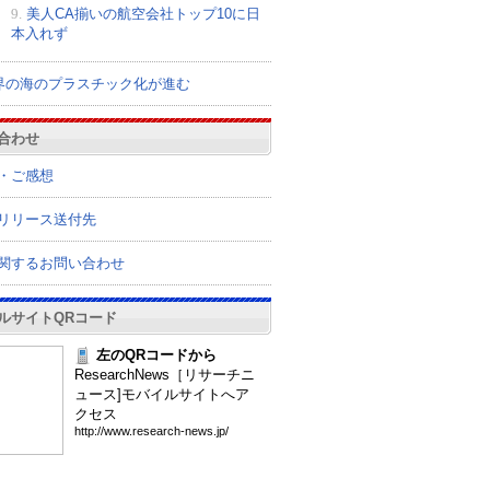
9.
美人CA揃いの航空会社トップ10に日
本入れず
界の海のプラスチック化が進む
合わせ
・ご感想
リリース送付先
関するお問い合わせ
ルサイトQRコード
左のQRコードから
ResearchNews［リサーチニ
ュース]モバイルサイトへア
クセス
htt
p:/
/ww
w.r
ese
arc
h-n
ews
.jp
/