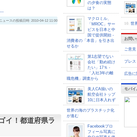
の夕食の実態
は？
.
マクロミル、
スの投稿日時: 2010-04-12 11:00
10.
世
「MROC」サー
ビスを日本と中
国で提供開始 -
お問い
消費者の「本音」を引き出
せるか
ご意見
第1志望でない
プレス
会社「勤め続け
たい」17％ -
「入社3年の離
広告に
職危機」調査から
モバイ
美人CA揃いの
航空会社トップ
10に日本入れず
世界の海のプラスチック化
が進む
ゴイ！都道府県ラ
Facebookプロ
フィール写真に