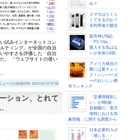
め？
スマホはらくら
くできるのか？
非利用者の懸念
販売伸び悩む
「PS Vita」
い試みインターネットコン
購入する気はな
ルティング」が全国の自治
いが全体の6割
いやすさを評価した「自治
た。 「ウェブサイトの使い
アメリカ移住の
際には要チェッ
.
ク！ハンバーガ
ーのおいしい都
スの投稿日時: 2010-03-27 07:00
市ランキング
ーション、とれて
「交通情報欲し
い」が9割超 -
…
首都圏の「悪天
候時における気
象情報」に関する調査から
日本企業81％が
「感じる」 -