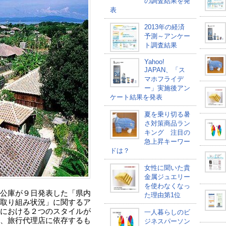
の調査結果を発
表
2013年の経済
予測～アンケー
ト調査結果
Yahoo!
JAPAN、「ス
マホフライデ
ー」実施後アン
ケート結果を発表
夏を乗り切る暑
さ対策商品ラン
キング 注目の
急上昇キーワー
ドは？
女性に聞いた貴
金属ジュエリー
を使わなくなっ
公庫が９日発表した「県内
た理由第1位
取り組み状況」に関するア
における２つのスタイルが
一人暮らしのビ
、旅行代理店に依存するも
ジネスパーソン