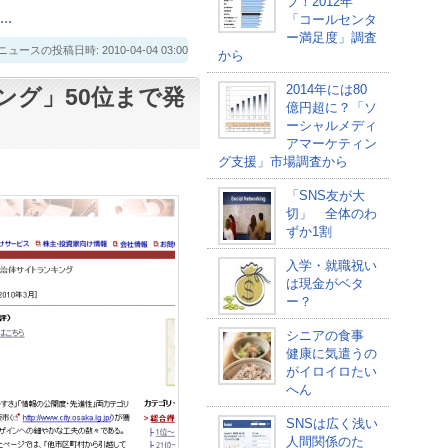
プ！2012年
.
「コールセンタ
ー満足度」調査
スの投稿日時: 2010-04-04 03:00
から
2014年には80
ング」50位まで発
億円超に？「ソ
ーシャルメディ
アマーケティン
グ支援」市場調査から
「SNS友が大
切」 全体のわ
ずか1割
入学・就職祝い
は現金がベタ
ー？
シニアの食事
健康に気遣うの
がイロイロたい
へん
SNSは広く浅い
人間関係のた