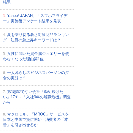
結果
3.
Yahoo! JAPAN、「スマホフライデ
ー」実施後アンケート結果を発表
4.
夏を乗り切る暑さ対策商品ランキン
グ 注目の急上昇キーワードは？
5.
女性に聞いた貴金属ジュエリーを使
わなくなった理由第1位
6.
一人暮らしのビジネスパーソンの夕
食の実態は？
7.
第1志望でない会社「勤め続けた
い」17％ - 「入社3年の離職危機」調査
から
8.
マクロミル、「MROC」サービスを
日本と中国で提供開始 - 消費者の「本
音」を引き出せるか